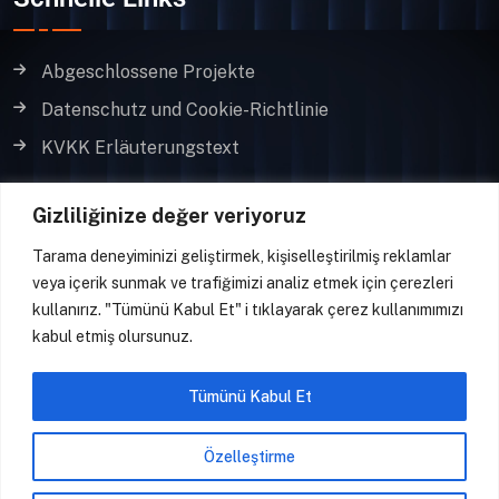
Abgeschlossene Projekte
Datenschutz und Cookie-Richtlinie
KVKK Erläuterungstext
Kontakt
Gizliliğinize değer veriyoruz
Tarama deneyiminizi geliştirmek, kişiselleştirilmiş reklamlar
veya içerik sunmak ve trafiğimizi analiz etmek için çerezleri
İvedik OSB. 1467. Cadde , 1444. Sok. Nr: 1 Ostim,
kullanırız. "Tümünü Kabul Et" i tıklayarak çerez kullanımımızı
Ankara, Türkiye
kabul etmiş olursunuz.
info@yildizpolietilen.com
+905413940758
Tümünü Kabul Et
Özelleştirme