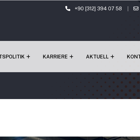
+90 [312] 394 07 58
TSPOLITIK
KARRIERE
AKTUELL
KON