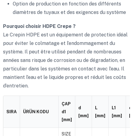
Option de production en fonction des différents
diamètres de tuyaux et des exigences du système
Pourquoi choisir HDPE Crepe ?
Le Crepin HDPE est un équipement de protection idéal
pour éviter le colmatage et l’endommagement du
système. Il peut être utilisé pendant de nombreuses
années sans risque de corrosion ou de dégradation, en
particulier dans les systèmes en contact avec l’eau. Il
maintient l’eau et le liquide propres et réduit les coûts
d’entretien.
ÇAP
d
L
L1
e
SIRA
ÜRÜN KODU
d1
[mm]
[mm]
[mm]
[m
[mm]
SIZE