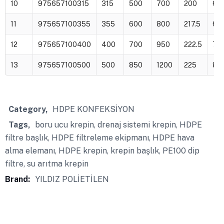
10
975657100315
315
500
700
200
6
11
975657100355
355
600
800
217.5
6
12
975657100400
400
700
950
222.5
7
13
975657100500
500
850
1200
225
8
Category
HDPE KONFEKSİYON
Tags
boru ucu krepin
,
drenaj sistemi krepin
,
HDPE
filtre başlık
,
HDPE filtreleme ekipmanı
,
HDPE hava
alma elemanı
,
HDPE krepin
,
krepin başlık
,
PE100 dip
filtre
,
su arıtma krepin
Brand:
YILDIZ POLİETİLEN