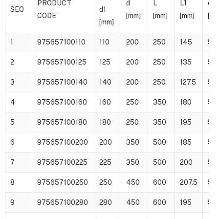
PRODUCT
d
L
L1
e
SEQ
d1
CODE
[mm]
[mm]
[mm]
[mm
[mm]
1
975657100110
110
200
250
145
5
2
975657100125
125
200
250
135
5
3
975657100140
140
200
250
127.5
5
4
975657100160
160
250
350
180
5
5
975657100180
180
250
350
195
5
6
975657100200
200
350
500
185
5
7
975657100225
225
350
500
200
5
8
975657100250
250
450
600
207.5
5
9
975657100280
280
450
600
195
5