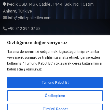
İvedik OSB. 1467. Cadde , 1444. Sok. No: 1 Ostim,
Ankara, Türkiye
info@yildizpolietilen.com
+90 312 394 07 58
Gsm & WhatsApp
Gizliliğinize değer veriyoruz
+90 541 394 07 58
Tarama deneyiminizi geliştirmek, kişiselleştirilmiş reklamlar
veya içerik sunmak ve trafiğimizi analiz etmek için çerezleri
kullanırız. "Tümünü Kabul Et" i tıklayarak çerez kullanımımızı
kabul etmiş olursunuz.
Copyright
2025 YILDIZ POLİETİLEN Tüm hakları
Tümünü Kabul Et
saklıdır.
Özelleştirme
Tümünü Reddet