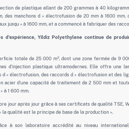
ection de plastique allant de 200 grammes à 40 kilogrammes
 des manchons d « électrofusion de 20 mm à 1600 mm, de
ux jusqu « à 1600 mm, et a commencé à fabriquer des raccor
 d’expérience, Yildiz Polyethylene continue de produ
perficie totale de 25 000 m², dont une zone fermée de 9 0
s d’injection plastique ultramodernes. Elle offre une l
« électrofusion, des raccords d » électrofusion et des ligne
en acier d’une capacité de traitement de 2 500 mm et toute
 » à 1 600 mm.
iore jour après jour grâce à ses certificats de qualité TSE
« la qualité est le principe de base de la production ».
râce à son laboratoire accrédité au niveau internationa