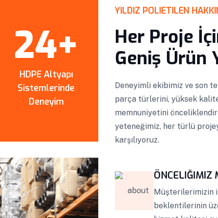
YILDIZ POLIETILEN HAKK
24
+
Her Proje İç
Geniş Ürün 
HDPE Altyapı
Deneyimli ekibimiz ve son te
Sistemlerinde
parça türlerini, yüksek kali
Deneyim
memnuniyetini önceliklendir
yeteneğimiz, her türlü proje
karşılıyoruz.
ÖNCELIĞIMIZ
Müşterilerimizin 
beklentilerinin üz