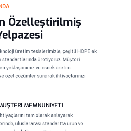
INDA
in Özelleştirilmiş
Yelpazesi
knoloji üretim tesislerimizle, çeşitli HDPE ek
te standartlarında üretiyoruz. Müşteri
en yaklaşımımız ve esnek üretim
ye özel çözümler sunarak ihtiyaçlarınızı
 MÜŞTERI MEMNUNIYETI
ihtiyaçlarını tam olarak anlayarak
erinde, uluslararası standartta ürün ve