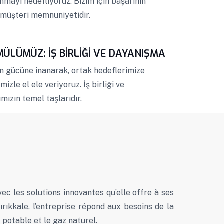
nmayı hedefliyoruz. Bizim için başarının
, müşteri memnuniyetidir.
MÜLÜMÜZ: İŞ BİRLİĞİ VE DAYANIŞMA
ın gücüne inanarak, ortak hedeflerimize
izle el ele veriyoruz. İş birliği ve
mızın temel taşlarıdır.
ec les solutions innovantes qu’elle offre à ses
ırıkkale, l’entreprise répond aux besoins de la
potable et le gaz naturel.