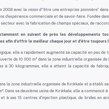
2008 avec la vision d'”être une entreprise pionnière” dans
ns d’expérience commerciale et de savoir-faire. Fondée dans 
le secteur avec la fabrication de champs spéciaux, de raccor
onstamment en suivant de près les développements te
s afin d’offrir le meilleur chaque jour et d’être toujours 
tégique, elle a rapidement augmenté sa capacité en peu de t
verte de 10 000 m² dans la zone industrielle organisée de K
mes à 30 kilogrammes, elle a atteint la capacité de fab
dans la zone industrielle organisée de Kırıkkale et a établi
². Dans sa deuxième usine de Kırıkkale, elle a commencé à o
 et à ses 15 centres d’injection plastique, de brides en ac