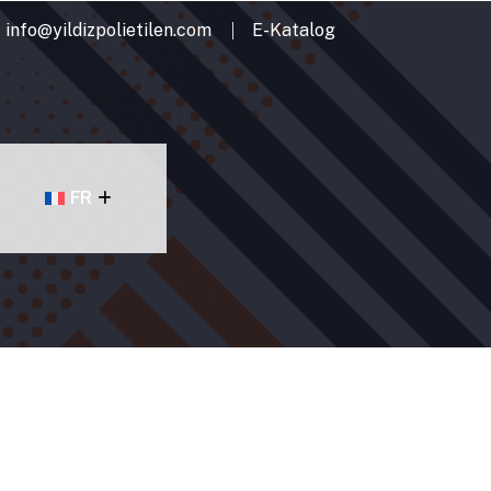
info@yildizpolietilen.com
E-Katalog
FR
T