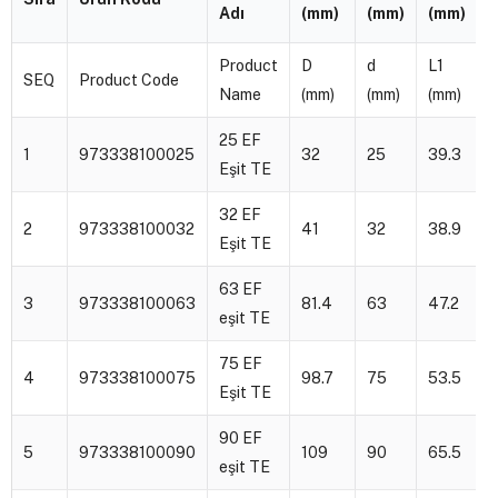
Adı
(mm)
(mm)
(mm)
Product
D
d
L1
SEQ
Product Code
Name
(mm)
(mm)
(mm)
25 EF
1
973338100025
32
25
39.3
Eşit TE
32 EF
2
973338100032
41
32
38.9
Eşit TE
63 EF
3
973338100063
81.4
63
47.2
eşit TE
75 EF
4
973338100075
98.7
75
53.5
Eşit TE
90 EF
5
973338100090
109
90
65.5
eşit TE