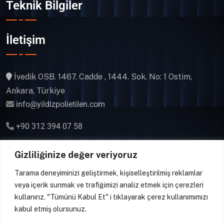
Teknik Bilgiler
İletişim
İvedik OSB. 1467. Cadde , 1444. Sok. No: 1 Ostim,
Ankara, Türkiye
info@yildizpolietilen.com
+90 312 394 07 58
Gsm & WhatsApp
Gizliliğinize değer veriyoruz
+90 541 394 07 58
Tarama deneyiminizi geliştirmek, kişiselleştirilmiş reklamlar
veya içerik sunmak ve trafiğimizi analiz etmek için çerezleri
kullanırız. "Tümünü Kabul Et" i tıklayarak çerez kullanımımızı
kabul etmiş olursunuz.