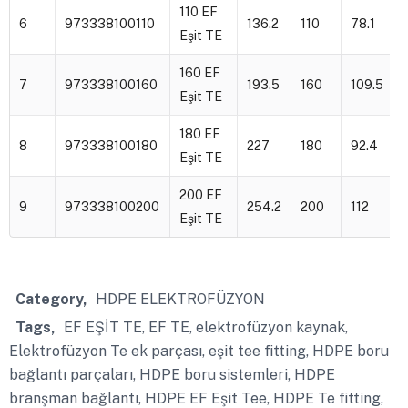
110 EF
6
973338100110
136.2
110
78.1
Eşit TE
160 EF
7
973338100160
193.5
160
109.5
Eşit TE
180 EF
8
973338100180
227
180
92.4
Eşit TE
200 EF
9
973338100200
254.2
200
112
Eşit TE
Category
HDPE ELEKTROFÜZYON
Tags
EF EŞİT TE
,
EF TE
,
elektrofüzyon kaynak
,
Elektrofüzyon Te ek parçası
,
eşit tee fitting
,
HDPE boru
bağlantı parçaları
,
HDPE boru sistemleri
,
HDPE
branşman bağlantı
,
HDPE EF Eşit Tee
,
HDPE Te fitting
,