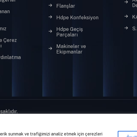
D
Flanşlar
anan
K
Hdpe Konfeksiyon
mız
S.
Hdpe Geçiş
Parçaları
ve Çerez
ı
Makineler ve
Ekipmanlar
dınlatma
aklıdır.
çerik sunmak ve trafiğimizi analiz etmek için çerezleri