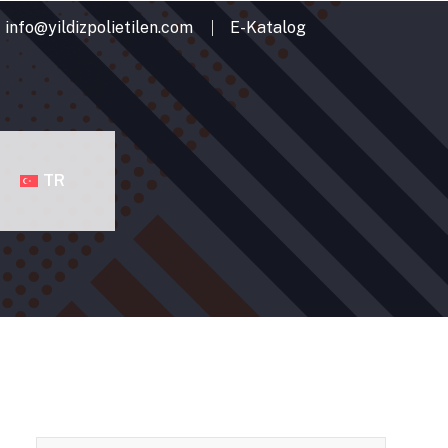
info@yildizpolietilen.com
E-Katalog
TR