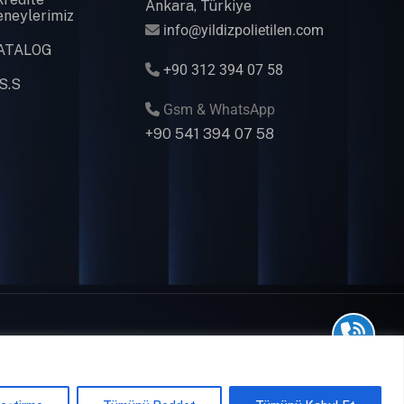
Ankara, Türkiye
eneylerimiz
info@yildizpolietilen.com
ATALOG
+90 312 394 07 58
S.S
Gsm & WhatsApp
+90 541 394 07 58