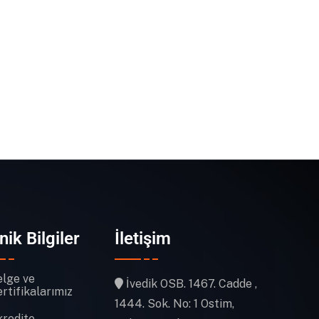
nik Bilgiler
İletişim
elge ve
İvedik OSB. 1467. Cadde ,
rtifikalarımız
1444. Sok. No: 1 Ostim,
kredite