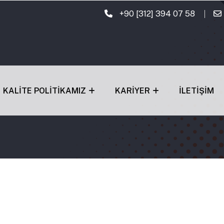
+90 [312] 394 07 58
KALITE POLITIKAMIZ
KARIYER
İLETIŞIM