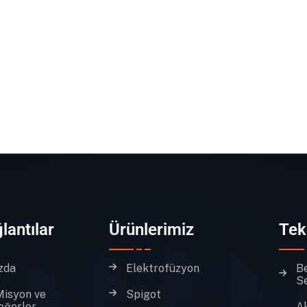
lantılar
Ürünlerimiz
Tek
zda
Elektrofüzyon
B
Se
Misyon ve
Spigot
eğerler
A