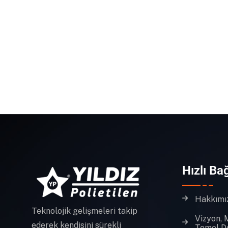
Hızlı Bağ
Hakkımı
Teknolojik gelişmeleri takip
Vizyon, 
ederek kendisini sürekli
Temel D