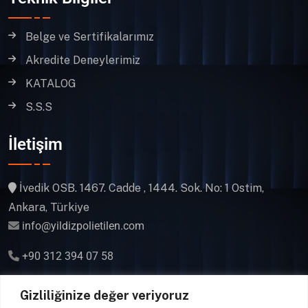
Belge ve Sertifikalarımız
Akredite Deneylerimiz
KATALOG
S.S.S
İletişim
İvedik OSB. 1467. Cadde , 1444. Sok. No: 1 Ostim,
Ankara, Türkiye
info@yildizpolietilen.com
+90 312 394 07 58
Gsm & WhatsApp
Gizliliğinize değer veriyoruz
+90 541 394 07 58