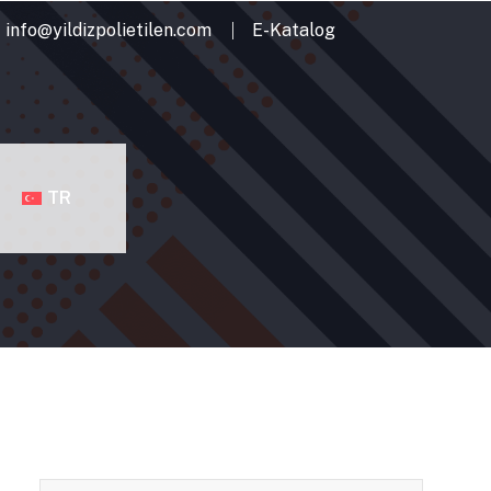
info@yildizpolietilen.com
E-Katalog
TR