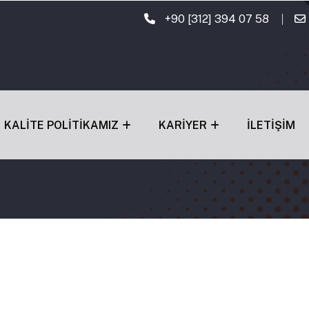
+90 [312] 394 07 58
KALITE POLITIKAMIZ
KARIYER
İLETIŞIM