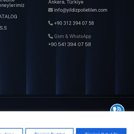
Ankara, Türkiye
eneylerimiz
info@yildizpolietilen.com
ATALOG
+90 312 394 07 58
S.S
Gsm & WhatsApp
+90 541 394 07 58