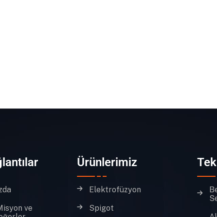
lantılar
Ürünlerimiz
Tek
zda
Elektrofüzyon
B
Se
Misyon ve
Spigot
eğerler
A