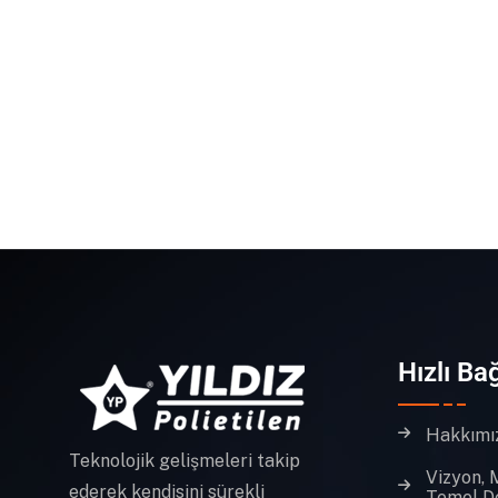
Hızlı Bağ
Hakkımı
Teknolojik gelişmeleri takip
Vizyon, 
ederek kendisini sürekli
Temel D