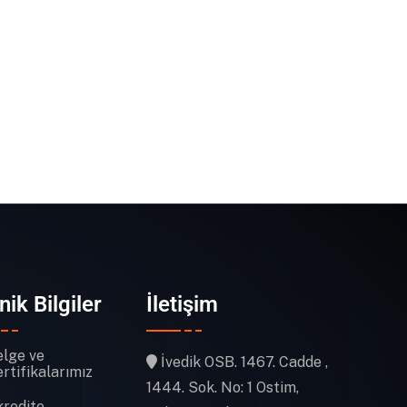
nik Bilgiler
İletişim
elge ve
İvedik OSB. 1467. Cadde ,
rtifikalarımız
1444. Sok. No: 1 Ostim,
kredite