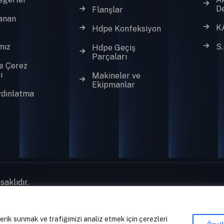
D
Flanşlar
anan
K
Hdpe Konfeksiyon
mız
S.
Hdpe Geçiş
Parçaları
ve Çerez
ı
Makineler ve
Ekipmanlar
dınlatma
aklıdır.
çerik sunmak ve trafiğimizi analiz etmek için çerezleri